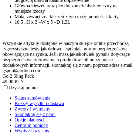
długością ułatwia idealne dopasowanie
Główna kieszeń oraz przedni zamek błyskawiczny na
mniejsze rzeczy
Mała, zewnętrzna kieszeń z tyłu może pomieścić karty
10.5 „H x 3 »W x 5 «D 1.3L
Wszystkie artykuły dostępne w naszym sklepie online przechodzą
rygorystyczne testy jakościowe i spełniają normy bezpieczeństwa
obowiązujące na rynku. Jeśli masz jakiekolwiek pytania dotyczące
bezpieczeństwa oferowanych produktów lub potrzebujesz
dodatkowych informacji, skontaktuj się z nami poprzez adres e-mail
gspr.pl@orbico.com
Go 2 Sling Pack
49.00 PLN
Uzyskaj pomoc
Status zamówienia
Koszty wysyłki i dostawa
Zwroty i wymiany
Skontaktuj się z nami
Opcje płatności
Centrum pomocy
Wypis z bazy sms