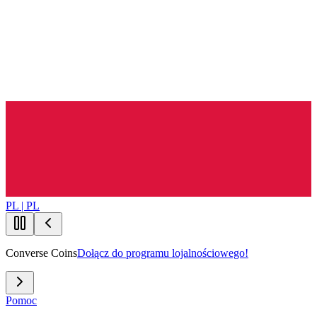
PL | PL
Converse Coins
Dołącz do programu lojalnościowego!
Pomoc