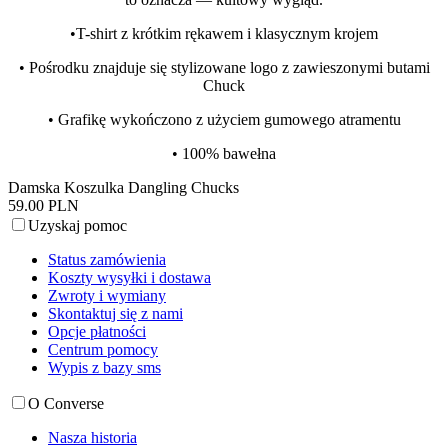
•T-shirt z krótkim rękawem i klasycznym krojem
• Pośrodku znajduje się stylizowane logo z zawieszonymi butami
Chuck
• Grafikę wykończono z użyciem gumowego atramentu
• 100% bawełna
Damska Koszulka Dangling Chucks
59.00 PLN
Uzyskaj pomoc
Status zamówienia
Koszty wysyłki i dostawa
Zwroty i wymiany
Skontaktuj się z nami
Opcje płatności
Centrum pomocy
Wypis z bazy sms
O Converse
Nasza historia