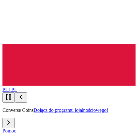
PL | PL
Converse Coins
Dołącz do programu lojalnościowego!
Pomoc