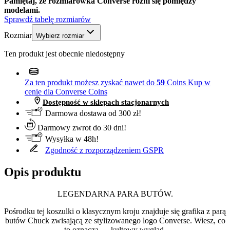
Pamiętaj, że rozmiarówka Converse różni się pomiędzy
modelami.
Sprawdź tabelę rozmiarów
Rozmiar
Wybierz rozmiar
Ten produkt jest obecnie niedostępny
Za ten produkt możesz zyskać nawet do
59
Coins
Kup w
cenie dla Converse Coins
Dostępność w sklepach stacjonarnych
Darmowa dostawa od 300 zł!
Darmowy zwrot do 30 dni!
Wysyłka w 48h!
Zgodność z rozporządzeniem GSPR
Opis produktu
LEGENDARNA PARA BUTÓW.
Pośrodku tej koszulki o klasycznym kroju znajduje się grafika z parą
butów Chuck zwisającą ze stylizowanego logo Converse. Wiesz, co
to oznacza — kultowy wygląd.