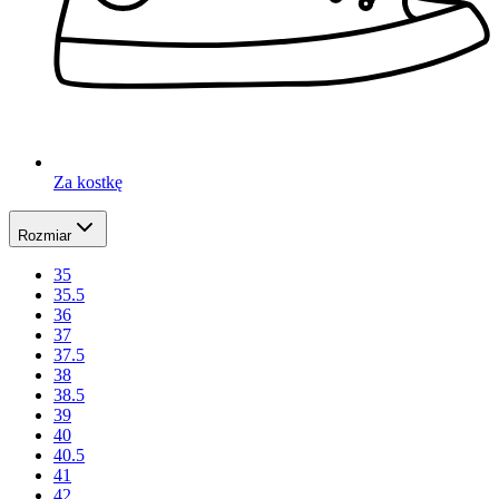
Za kostkę
Rozmiar
35
35.5
36
37
37.5
38
38.5
39
40
40.5
41
42