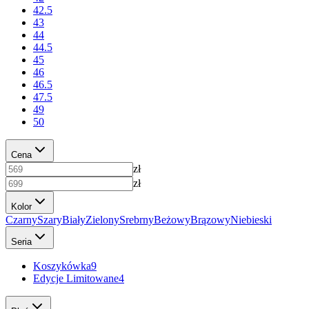
42.5
43
44
44.5
45
46
46.5
47.5
49
50
Cena
zł
zł
Kolor
Czarny
Szary
Biały
Zielony
Srebrny
Beżowy
Brązowy
Niebieski
Seria
Koszykówka
9
Edycje Limitowane
4