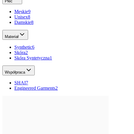
Płeć
Męskie
9
Unisex
8
Damskie
8
Materiał
Synthetic
6
Skóra
2
Skóra Syntetyczna
1
Współpraca
SHAI
7
Engineered Garments
2