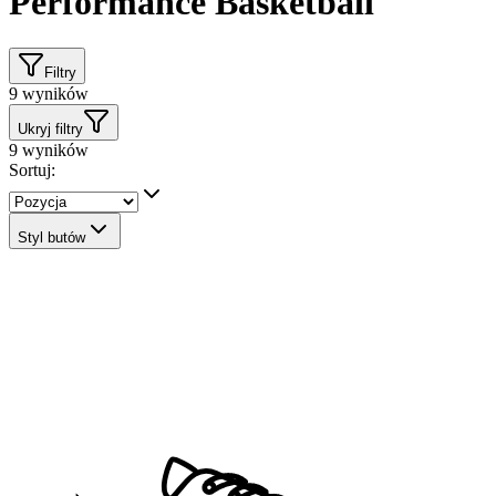
Performance Basketball
Filtry
9
wyników
Ukryj filtry
9
wyników
Sortuj:
Styl butów