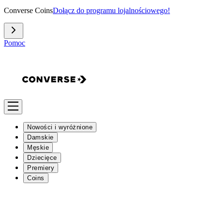
Converse Coins
Dołącz do programu lojalnościowego!
Pomoc
Nowości i wyróżnione
Damskie
Męskie
Dziecięce
Premiery
Coins