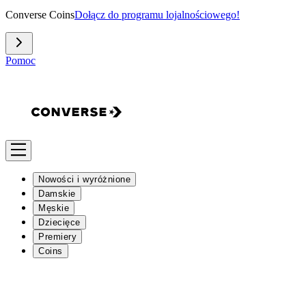
Converse Coins
Dołącz do programu lojalnościowego!
Pomoc
Nowości i wyróżnione
Damskie
Męskie
Dziecięce
Premiery
Coins