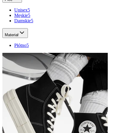
Unisex
5
Męskie
5
Damskie
5
Materiał
Płótno
5