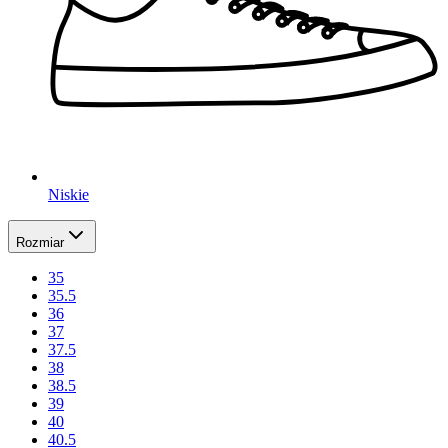
Niskie
Rozmiar
35
35.5
36
37
37.5
38
38.5
39
40
40.5