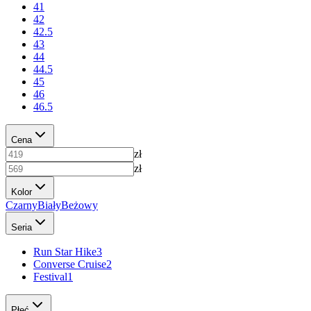
41
42
42.5
43
44
44.5
45
46
46.5
Cena
zł
zł
Kolor
Czarny
Biały
Beżowy
Seria
Run Star Hike
3
Converse Cruise
2
Festival
1
Płeć