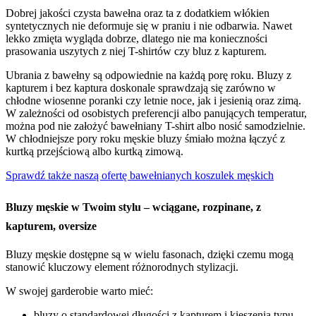
Dobrej jakości czysta bawełna oraz ta z dodatkiem włókien
syntetycznych nie deformuje się w praniu i nie odbarwia. Nawet
lekko zmięta wygląda dobrze, dlatego nie ma konieczności
prasowania uszytych z niej T-shirtów czy bluz z kapturem.
Ubrania z bawełny są odpowiednie na każdą porę roku. Bluzy z
kapturem i bez kaptura doskonale sprawdzają się zarówno w
chłodne wiosenne poranki czy letnie noce, jak i jesienią oraz zimą.
W zależności od osobistych preferencji albo panujących temperatur,
można pod nie założyć bawełniany T-shirt albo nosić samodzielnie.
W chłodniejsze pory roku męskie bluzy śmiało można łączyć z
kurtką przejściową albo kurtką zimową.
Sprawdź także naszą ofertę bawełnianych koszulek męskich
Bluzy męskie w Twoim stylu – wciągane, rozpinane, z
kapturem, oversize
Bluzy męskie dostępne są w wielu fasonach, dzięki czemu mogą
stanowić kluczowy element różnorodnych stylizacji.
W swojej garderobie warto mieć:
bluzy o standardowej długości z kapturem i kieszenią typu