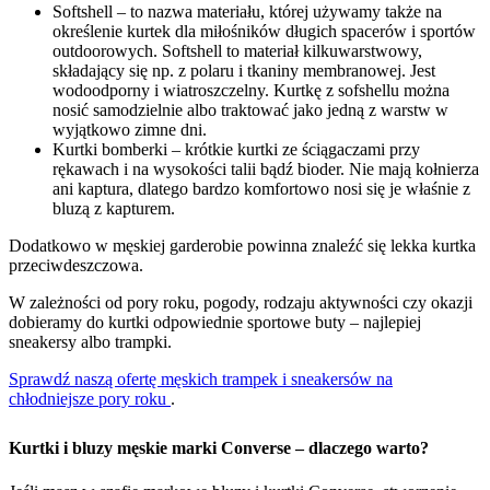
Softshell – to nazwa materiału, której używamy także na
określenie kurtek dla miłośników długich spacerów i sportów
outdoorowych. Softshell to materiał kilkuwarstwowy,
składający się np. z polaru i tkaniny membranowej. Jest
wodoodporny i wiatroszczelny. Kurtkę z sofshellu można
nosić samodzielnie albo traktować jako jedną z warstw w
wyjątkowo zimne dni.
Kurtki bomberki – krótkie kurtki ze ściągaczami przy
rękawach i na wysokości talii bądź bioder. Nie mają kołnierza
ani kaptura, dlatego bardzo komfortowo nosi się je właśnie z
bluzą z kapturem.
Dodatkowo w męskiej garderobie powinna znaleźć się lekka kurtka
przeciwdeszczowa.
W zależności od pory roku, pogody, rodzaju aktywności czy okazji
dobieramy do kurtki odpowiednie sportowe buty – najlepiej
sneakersy albo trampki.
Sprawdź naszą ofertę męskich trampek i sneakersów na
chłodniejsze pory roku
.
Kurtki i bluzy męskie marki Converse – dlaczego warto?