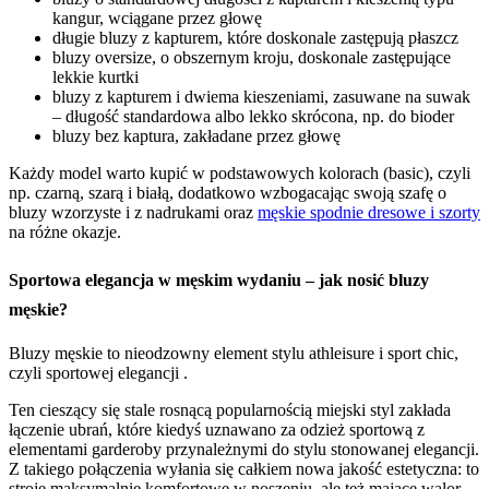
kangur, wciągane przez głowę
długie bluzy z kapturem, które doskonale zastępują płaszcz
bluzy oversize, o obszernym kroju, doskonale zastępujące
lekkie kurtki
bluzy z kapturem i dwiema kieszeniami, zasuwane na suwak
– długość standardowa albo lekko skrócona, np. do bioder
bluzy bez kaptura, zakładane przez głowę
Każdy model warto kupić w podstawowych kolorach (basic), czyli
np. czarną, szarą i białą, dodatkowo wzbogacając swoją szafę o
bluzy wzorzyste i z nadrukami oraz
męskie spodnie dresowe i szorty
na różne okazje.
Sportowa elegancja w męskim wydaniu – jak nosić bluzy
męskie?
Bluzy męskie to nieodzowny element stylu athleisure i sport chic,
czyli sportowej elegancji .
Ten cieszący się stale rosnącą popularnością miejski styl zakłada
łączenie ubrań, które kiedyś uznawano za odzież sportową z
elementami garderoby przynależnymi do stylu stonowanej elegancji.
Z takiego połączenia wyłania się całkiem nowa jakość estetyczna: to
stroje maksymalnie komfortowe w noszeniu, ale też mające walor