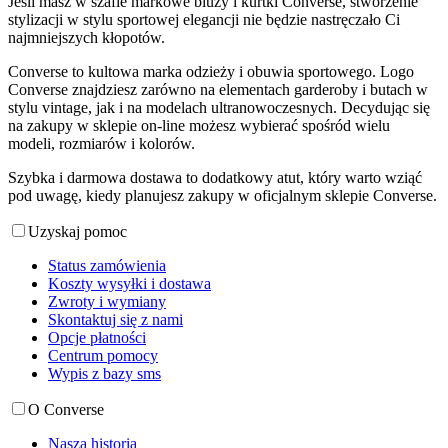
Jeśli masz w szafie markowe bluzy i kurtki Converse, stworzenie
stylizacji w stylu sportowej elegancji nie będzie nastręczało Ci
najmniejszych kłopotów.
Converse to kultowa marka odzieży i obuwia sportowego. Logo
Converse znajdziesz zarówno na elementach garderoby i butach w
stylu vintage, jak i na modelach ultranowoczesnych. Decydując się
na zakupy w sklepie on-line możesz wybierać spośród wielu
modeli, rozmiarów i kolorów.
Szybka i darmowa dostawa to dodatkowy atut, który warto wziąć
pod uwagę, kiedy planujesz zakupy w oficjalnym sklepie Converse.
Uzyskaj pomoc
Status zamówienia
Koszty wysyłki i dostawa
Zwroty i wymiany
Skontaktuj się z nami
Opcje płatności
Centrum pomocy
Wypis z bazy sms
O Converse
Nasza historia