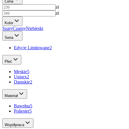
Cena
zł
zł
Kolor
Szary
Czarny
Niebieski
Seria
Edycje Limitowane
2
Płeć
Męskie
5
Unisex
2
Damskie
2
Materiał
Bawełna
5
Poliester
5
Współpraca