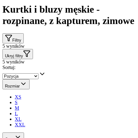
Kurtki i bluzy męskie -
rozpinane, z kapturem, zimowe
Filtry
5
wyników
Ukryj filtry
5
wyników
Sortuj:
Rozmiar
XS
S
M
L
XL
XXL