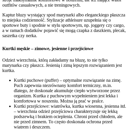
outfitów casualowych, a nie treningowych.
Kaptur bluzy wystający spod marynarki albo eleganckiego płaszcza
to miejska codzienność. Stylizacje athleisure uzupełnia się o
sportowe buty i spodnie w stylu sportowym, np. joggery czy cargo,
a w ramach dodatków pojawić się mogą czapka z daszkiem, plecak,
saszetka czy nerka.
Kurtki męskie – zimowe, jesienne i przejściowe
Odzież wierzchnia, którą zakładamy na bluzę, to nie tylko
marynarka czy płaszcz. Jesienią i zimą lepszym rozwiązaniem jest
kurtka.
Kurtki puchowe (puffer) – optymalne rozwiązanie na zimę.
Puch zapewnia niezrównany komfort termiczny, m.in.
dlatego, że doskonale akumuluje ciepło wytworzone przez
organizm. Kurtka z puchowym wypełnieniem jest lekka i
komfortowa w noszeniu. Można ją prać w pralce.
Kurtki przejściowe: wiatrówka, kurtka wiosenna, jesienna itd.
– wierzchnia odzież przejściowa charakteryzuje się lekką
podszewką i brakiem ocieplenia. Chroni przed chłodem, ale
nie przed zimnem. To często doskonała ochrona przed
wiatrem i deszczem.