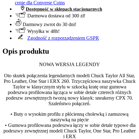
cenie dla Converse Coins
Dostępność w sklepach stacjonarnych
Darmowa dostawa od 300 zł!
Darmowy zwrot do 30 dni!
Wysyłka w 48h!
Zgodność z rozporządzeniem GSPR
Opis produktu
NOWA WERSJA LEGENDY
Oto skutek połączenia legendarnych modeli Chuck Taylor All Star,
Pro Leather, One Star i ERX 260. Trzyczęściowa naszywka Chuck
Taylor w klasycznym stylu w szkocką kratę oraz gumowa
podeszwa profilowana łącząca w sobie detale czterech różnych
podeszw zewnętrznych tworzą nowy klasyk: sneakersy CPX 70.
Szaleństwo połączeń.
• Buty o wysokim profilu z płócienną cholewką i zamszową
naszywką na pięcie
• Gumowa profilowana podeszwa łączy w sobie detale typowe dla
podeszwy zewnętrznej modeli Chuck Taylor, One Star, Pro Leather
i ERX