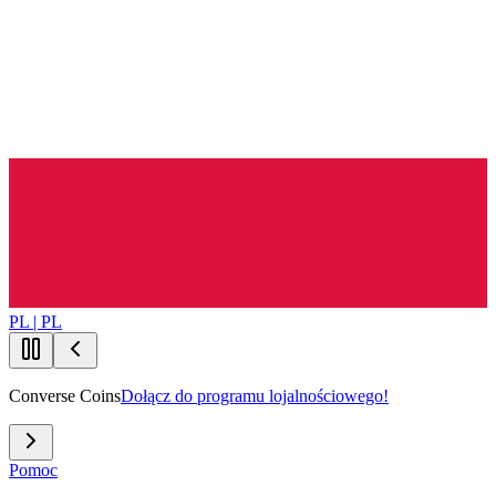
PL | PL
Converse Coins
Dołącz do programu lojalnościowego!
Pomoc