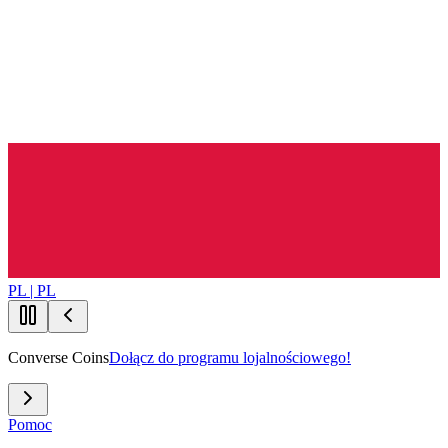
PL | PL
Converse Coins
Dołącz do programu lojalnościowego!
Pomoc