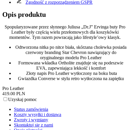
Zgodność z rozporządzeniem GSPR
Opis produktu
Spopularyzowane przez słynnego Juliusa „Dr.J” Ervinga buty Pro
Leather były częścią wielu przełomowych dla koszykówki
momentów. Tym razem powracają jako lifestyle’owy klasyk.
Odtworzona nitka po nitce biała, skórzana cholewka posiada
czerwony branding Star Chevron nawiązujący do
oryginalnego modelu Pro Leather
Formowana wkładka Ortholite znajduje się na podeszwie
EVA, zapewniająca lekkość i komfort
Złoty napis Pro Leather wytłoczony na boku buta
Gwiazdka Converse w stylu retro wytłoczona na zapiętku
Pro Leather
419.00 PLN
Uzyskaj pomoc
Status zamówienia
Koszty wysyłki i dostawa
Zwroty i wymiany
Skontaktuj się z nami