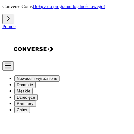
Converse Coins
Dołącz do programu lojalnościowego!
Pomoc
Nowości i wyróżnione
Damskie
Męskie
Dziecięce
Premiery
Coins