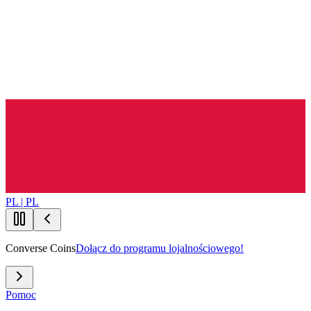
PL | PL
Converse Coins
Dołącz do programu lojalnościowego!
Pomoc