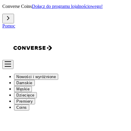
Converse Coins
Dołącz do programu lojalnościowego!
Pomoc
Nowości i wyróżnione
Damskie
Męskie
Dziecięce
Premiery
Coins