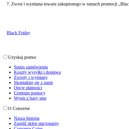
7. Zwrot i wymiana towaru zakupionego w ramach promocji „Black
Black Friday
Uzyskaj pomoc
Status zamówienia
Koszty wysyłki i dostawa
Zwroty i wymiany
Skontaktuj się z nami
Opcje płatności
Centrum pomocy
Wypis z bazy sms
O Converse
Nasza historia
Znajdź sklep stacjonarny
Converse Coins