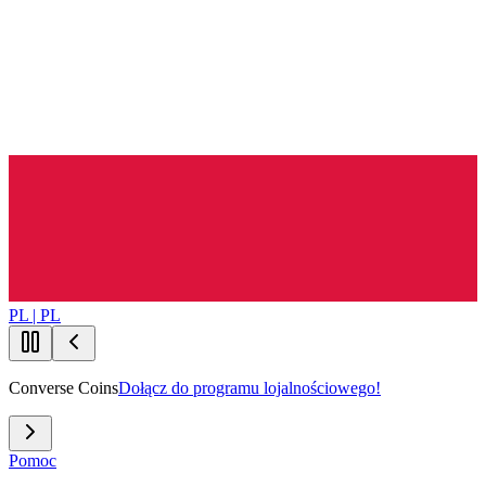
PL | PL
Converse Coins
Dołącz do programu lojalnościowego!
Pomoc