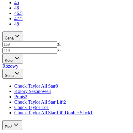
45
46
46.5
47.5
48
Cena
zł
zł
Kolor
Różowy
Seria
Chuck Taylor All Star
8
Kolory Sezonowe
3
Prints
2
Chuck Taylor All Star Lift
2
Chuck Taylor Lo
1
Chuck Taylor All Star Lift Double Stack
1
Płeć