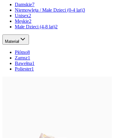
Damskie
7
Niemowlęta / Małe Dzieci (0-4 lat)
3
Unisex
2
Męskie
2
Małe Dzieci (4-8 lat)
2
Materiał
Płótno
8
Zamsz
1
Bawełna
1
Poliester
1