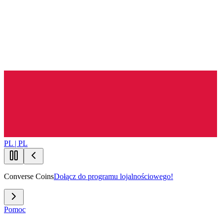
PL | PL
Converse Coins
Dołącz do programu lojalnościowego!
Pomoc