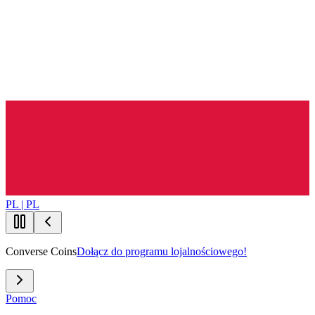
PL | PL
Converse Coins
Dołącz do programu lojalnościowego!
Pomoc