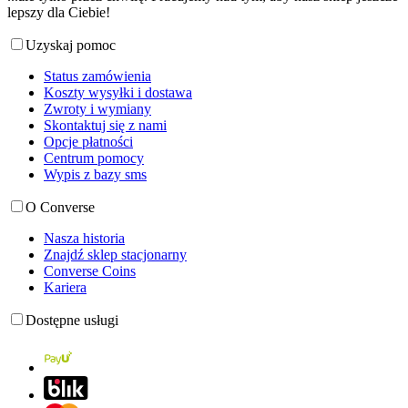
lepszy dla Ciebie!
Uzyskaj pomoc
Status zamówienia
Koszty wysyłki i dostawa
Zwroty i wymiany
Skontaktuj się z nami
Opcje płatności
Centrum pomocy
Wypis z bazy sms
O Converse
Nasza historia
Znajdź sklep stacjonarny
Converse Coins
Kariera
Dostępne usługi