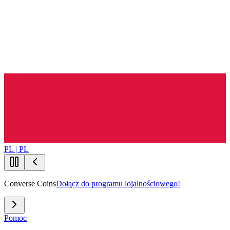
PL | PL
Converse Coins
Dołącz do programu lojalnościowego!
Pomoc