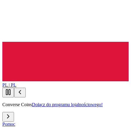
PL | PL
Converse Coins
Dołącz do programu lojalnościowego!
Pomoc