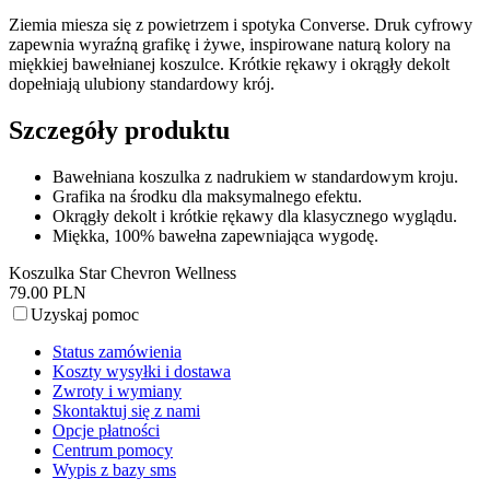
Ziemia miesza się z powietrzem i spotyka Converse. Druk cyfrowy
zapewnia wyraźną grafikę i żywe, inspirowane naturą kolory na
miękkiej bawełnianej koszulce. Krótkie rękawy i okrągły dekolt
dopełniają ulubiony standardowy krój.
Szczegóły produktu
Bawełniana koszulka z nadrukiem w standardowym kroju.
Grafika na środku dla maksymalnego efektu.
Okrągły dekolt i krótkie rękawy dla klasycznego wyglądu.
Miękka, 100% bawełna zapewniająca wygodę.
Koszulka Star Chevron Wellness
79.00 PLN
Uzyskaj pomoc
Status zamówienia
Koszty wysyłki i dostawa
Zwroty i wymiany
Skontaktuj się z nami
Opcje płatności
Centrum pomocy
Wypis z bazy sms