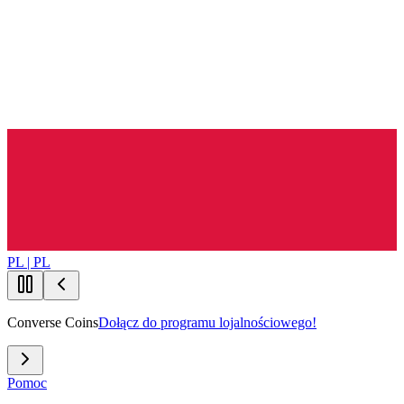
PL | PL
Converse Coins
Dołącz do programu lojalnościowego!
Pomoc