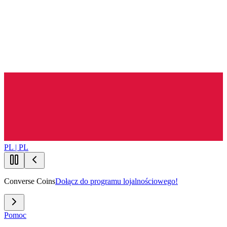
PL | PL
Converse Coins
Dołącz do programu lojalnościowego!
Pomoc