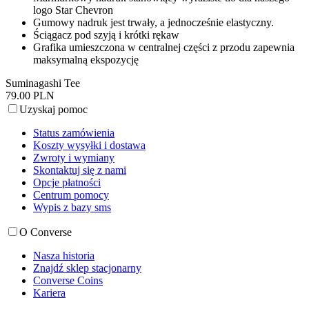
logo Star Chevron
Gumowy nadruk jest trwały, a jednocześnie elastyczny.
Ściągacz pod szyją i krótki rękaw
Grafika umieszczona w centralnej części z przodu zapewnia
maksymalną ekspozycję
Suminagashi Tee
79.00 PLN
Uzyskaj pomoc
Status zamówienia
Koszty wysyłki i dostawa
Zwroty i wymiany
Skontaktuj się z nami
Opcje płatności
Centrum pomocy
Wypis z bazy sms
O Converse
Nasza historia
Znajdź sklep stacjonarny
Converse Coins
Kariera