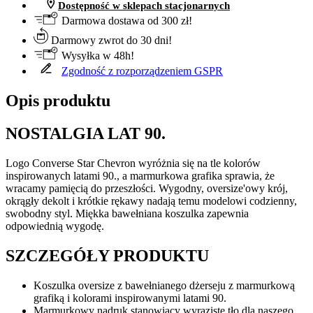
Dostępność w sklepach stacjonarnych
Darmowa dostawa od 300 zł!
Darmowy zwrot do 30 dni!
Wysyłka w 48h!
Zgodność z rozporządzeniem GSPR
Opis produktu
NOSTALGIA LAT 90.
Logo Converse Star Chevron wyróżnia się na tle kolorów
inspirowanych latami 90., a marmurkowa grafika sprawia, że
wracamy pamięcią do przeszłości. Wygodny, oversize'owy krój,
okrągły dekolt i krótkie rękawy nadają temu modelowi codzienny,
swobodny styl. Miękka bawełniana koszulka zapewnia
odpowiednią wygodę.
SZCZEGÓŁY PRODUKTU
Koszulka oversize z bawełnianego dżerseju z marmurkową
grafiką i kolorami inspirowanymi latami 90.
Marmurkowy nadruk stanowiący wyraziste tło dla naszego