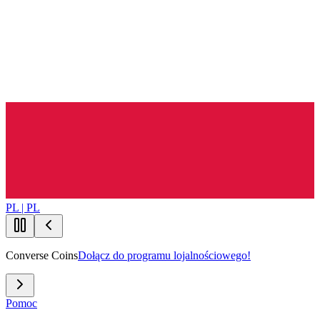
PL | PL
Converse Coins
Dołącz do programu lojalnościowego!
Pomoc