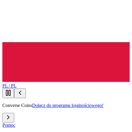
PL | PL
Converse Coins
Dołącz do programu lojalnościowego!
Pomoc