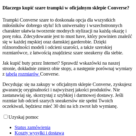
Dlaczego kupić szare trampki w oficjalnym sklepie Converse?
Trampki Converse szare to doskonała opcja dla wszystkich
miłośników dobrego stylu! Ich uniwersalny i wszechstronnych
charakter ułatwia tworzenie modnych stylizacji na każdą okazję i
porę roku. Zdecydowanie jest to must have, który powinien znaleźć
się w każdej męskiej oraz damskiej garderobie. Dzięki
różnorodności modeli i odcieni szarości, a także szerokiej
rozmiarówce, z łatwością znajdziesz szare sneakersy dla siebie.
Jak kupić buty przez Internet? Sprawdź wskazówki na naszej
stronie, dokładnie zmierz obie stopy, a następnie porównaj wymiary
z
tabelą rozmiarów
Converse.
Decydując się na zakupy w oficjalnym sklepie Converse, zyskujesz
gwarancję oryginalności i najwyższej jakości produktów. Nie
zastanawiaj się, skorzystaj z szybkiej i darmowej dostawy. Jeśli
rozmiar lub odcień szarych sneakersów nie spełni Twoich
oczekiwań, będziesz mieć 30 dni na ich zwrot lub wymianę.
Uzyskaj pomoc
Status zamówienia
Koszty wysyłki i dostawa