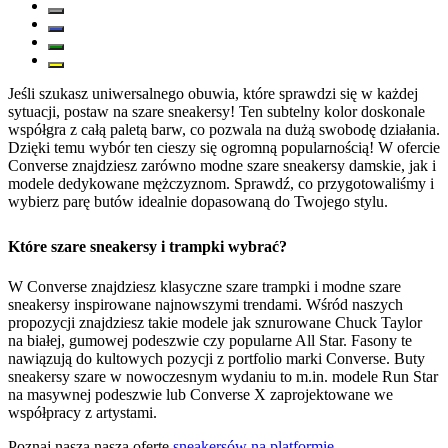
Jeśli szukasz uniwersalnego obuwia, które sprawdzi się w każdej
sytuacji, postaw na szare sneakersy! Ten subtelny kolor doskonale
współgra z całą paletą barw, co pozwala na dużą swobodę działania.
Dzięki temu wybór ten cieszy się ogromną popularnością! W ofercie
Converse znajdziesz zarówno modne szare sneakersy damskie, jak i
modele dedykowane mężczyznom. Sprawdź, co przygotowaliśmy i
wybierz parę butów idealnie dopasowaną do Twojego stylu.
Które szare sneakersy i trampki wybrać?
W Converse znajdziesz klasyczne szare trampki i modne szare
sneakersy inspirowane najnowszymi trendami. Wśród naszych
propozycji znajdziesz takie modele jak sznurowane Chuck Taylor
na białej, gumowej podeszwie czy popularne All Star. Fasony te
nawiązują do kultowych pozycji z portfolio marki Converse. Buty
sneakersy szare w nowoczesnym wydaniu to m.in. modele Run Star
na masywnej podeszwie lub Converse X zaprojektowane we
współpracy z artystami.
Poznaj naszą naszą ofertę
sneakersów na platformie
.