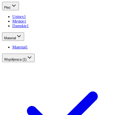
Płeć
Unisex
1
Męskie
1
Damskie
1
Materiał
Materiał
1
Współpraca
(1)