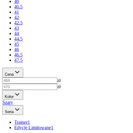
40
40.5
41
42
42.5
43
44
44.5
45
46
46.5
47.5
Cena
zł
zł
Kolor
Szary
Seria
Trainer
1
Edycje Limitowane
1