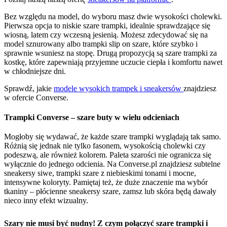
Bez względu na model, do wyboru masz dwie wysokości cholewki.
Pierwsza opcja to niskie szare trampki, idealnie sprawdzające się
wiosną, latem czy wczesną jesienią. Możesz zdecydować się na
model sznurowany albo trampki slip on szare, które szybko i
sprawnie wsuniesz na stopę. Drugą propozycją są szare trampki za
kostkę, które zapewniają przyjemne uczucie ciepła i komfortu nawet
w chłodniejsze dni.
Sprawdź, jakie
modele wysokich trampek i sneakersów
znajdziesz
w ofercie Converse.
Trampki Converse – szare buty w wielu odcieniach
Mogłoby się wydawać, że każde szare trampki wyglądają tak samo.
Różnią się jednak nie tylko fasonem, wysokością cholewki czy
podeszwą, ale również kolorem. Paleta szarości nie ogranicza się
wyłącznie do jednego odcienia. Na Converse.pl znajdziesz subtelne
sneakersy siwe, trampki szare z niebieskimi tonami i mocne,
intensywne koloryty. Pamiętaj też, że duże znaczenie ma wybór
tkaniny – płócienne sneakersy szare, zamsz lub skóra będą dawały
nieco inny efekt wizualny.
Szary nie musi być nudny! Z czym połączyć szare trampki i