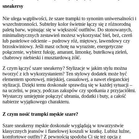
sneakersy
Nie ulega wątpliwości, że szare trampki to synonim uniwersalności i
wszechstronności. Subtelny kolor świetnie łączy się z różnorodną
paletą barw, wpisując się w większość outfitów. Do stonowanych,
minimalistycznych zestawień możesz wykorzystać biel, beż, czerń
lub pastelowe odcienie – pudrowy róż, miętowy, lawendowy czy
brzoskwiniowy. Jeśli masz ochotę na wyraziste, energetyczne
połączenie, wybierz fuksję, amarant, limonkę, butelkową zieleń,
chabrowy niebieski i musztardową żółć.
Z czym łączyć szare sneakersy? Stylizacje w jakim stylu można
tworzyć z ich wykorzystaniem? Ten stylowy dodatek może być
elementem sportowej, miejskiej, casualowej, a nawet eleganckiej
stylizacji. Dzięki temu doskonale sprawdzą się w każdej sytuacji –
na uczelni, w pracy, podczas zakupów czy spotkania z przyjaciółmi.
Wystarczy umiejętnie połączyć ubrania, dodatki i buty, a całość
nabierze wyjątkowego charakteru.
Z czym nosić trampki męskie szare?
Szare sneakersy męskie doskonale wyglądają w towarzystwie
klasycznych jeansów i flanelowej koszuli w kratkę. Lubisz luźne,
komfortowe outfity? Z pewnością spodoba Ci się też opcja z