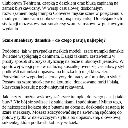
ulubionym T-shirtem, czapką z daszkiem oraz bluzą zapinaną na
zamek błyskawiczny. W wersji casualowej doskonałym
rozwiązaniem będą trampki Converse męskie szare w połączeniu z
modnymi chinosami i dobrze skrojoną marynarką. Do eleganckich
stylizacji możesz wybrać sneakersy szare zamszowe w gustownym
wydaniu.
Szare sneakersy damskie – do czego pasują najlepiej?
Podobnie, jak w przypadku męskich modeli, szare trampki damskie
świetnie współgrają z denimem. Dzięki takiemu zestawieniu w
prosty sposób stworzysz stylizację na bazie ulubionych jeansów. W
sportowej wersji postaw na luźną koszulkę oversize, casualowy styl
podkreśli natomiast dopasowana bluzka lub miękki sweter.
Potrzebujesz wygodnej alternatywy do pracy w formalnym stylu?
Postaw na szare sneakersy na koturnie, dopasowane rurki i białą,
klasyczną koszulę z podwiniętymi rękawami.
Jak jeszcze można wykorzystać szare trampki, do czego pasują takie
buty? Nie bój się stylizacji z sukienkami i spódnicami! Mimo tego,
że najczęściej kojarzą się z butami na obcasie, doskonale zastąpią je
szare sneakersy. Możesz zdecydować się na zwiewną spódnicę do
połowy łydki w dziewczęcym stylu albo dopasowaną, ołówkową
sukienkę, która podkreśli kobiecy wdzięk.