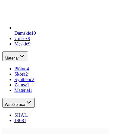
Damskie
10
Unisex
9
Męskie
9
Materiał
Płótno
4
Skóra
2
Synthetic
2
Zamsz
1
Materiał
1
Współpraca
SHAI
1
1908
1