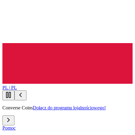
PL | PL
Converse Coins
Dołącz do programu lojalnościowego!
Pomoc