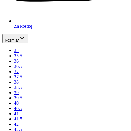
Za kostkę
Rozmiar
35
35.5
36
36.5
37
37.5
38
38.5
39
39.5
40
40.5
41
41.5
42
42.5