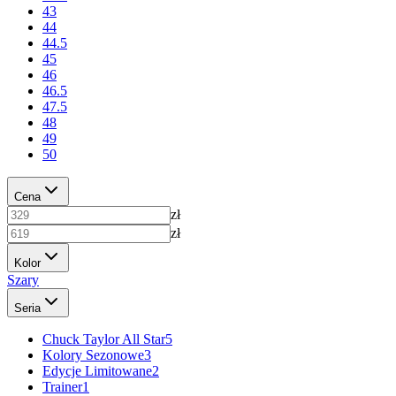
43
44
44.5
45
46
46.5
47.5
48
49
50
Cena
zł
zł
Kolor
Szary
Seria
Chuck Taylor All Star
5
Kolory Sezonowe
3
Edycje Limitowane
2
Trainer
1