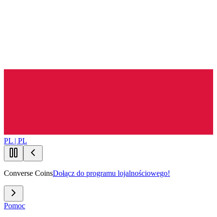
PL | PL
Converse Coins
Dołącz do programu lojalnościowego!
Pomoc