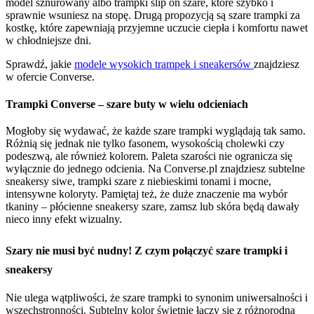
model sznurowany albo trampki slip on szare, które szybko i
sprawnie wsuniesz na stopę. Drugą propozycją są szare trampki za
kostkę, które zapewniają przyjemne uczucie ciepła i komfortu nawet
w chłodniejsze dni.
Sprawdź, jakie
modele wysokich trampek i sneakersów
znajdziesz
w ofercie Converse.
Trampki Converse – szare buty w wielu odcieniach
Mogłoby się wydawać, że każde szare trampki wyglądają tak samo.
Różnią się jednak nie tylko fasonem, wysokością cholewki czy
podeszwą, ale również kolorem. Paleta szarości nie ogranicza się
wyłącznie do jednego odcienia. Na Converse.pl znajdziesz subtelne
sneakersy siwe, trampki szare z niebieskimi tonami i mocne,
intensywne koloryty. Pamiętaj też, że duże znaczenie ma wybór
tkaniny – płócienne sneakersy szare, zamsz lub skóra będą dawały
nieco inny efekt wizualny.
Szary nie musi być nudny! Z czym połączyć szare trampki i
sneakersy
Nie ulega wątpliwości, że szare trampki to synonim uniwersalności i
wszechstronności. Subtelny kolor świetnie łączy się z różnorodną