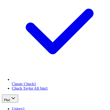
Classic Chuck
1
Chuck Taylor All Star
1
Płeć
Unisex
1