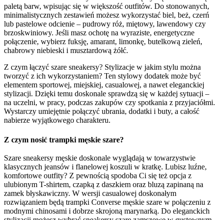
paletą barw, wpisując się w większość outfitów. Do stonowanych,
minimalistycznych zestawień możesz wykorzystać biel, beż, czerń
lub pastelowe odcienie – pudrowy róż, miętowy, lawendowy czy
brzoskwiniowy. Jeśli masz ochotę na wyraziste, energetyczne
połączenie, wybierz fuksję, amarant, limonkę, butelkową zieleń,
chabrowy niebieski i musztardową żółć.
Z czym łączyć szare sneakersy? Stylizacje w jakim stylu można
tworzyć z ich wykorzystaniem? Ten stylowy dodatek może być
elementem sportowej, miejskiej, casualowej, a nawet eleganckiej
stylizacji. Dzięki temu doskonale sprawdzą się w każdej sytuacji –
na uczelni, w pracy, podczas zakupów czy spotkania z przyjaciółmi.
Wystarczy umiejętnie połączyć ubrania, dodatki i buty, a całość
nabierze wyjątkowego charakteru.
Z czym nosić trampki męskie szare?
Szare sneakersy męskie doskonale wyglądają w towarzystwie
klasycznych jeansów i flanelowej koszuli w kratkę. Lubisz luźne,
komfortowe outfity? Z pewnością spodoba Ci się też opcja z
ulubionym T-shirtem, czapką z daszkiem oraz bluzą zapinaną na
zamek błyskawiczny. W wersji casualowej doskonałym
rozwiązaniem będą trampki Converse męskie szare w połączeniu z
modnymi chinosami i dobrze skrojoną marynarką. Do eleganckich
stylizacji możesz wybrać sneakersy szare zamszowe w gustownym