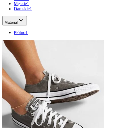
Męskie
1
Damskie
1
Materiał
Płótno
1