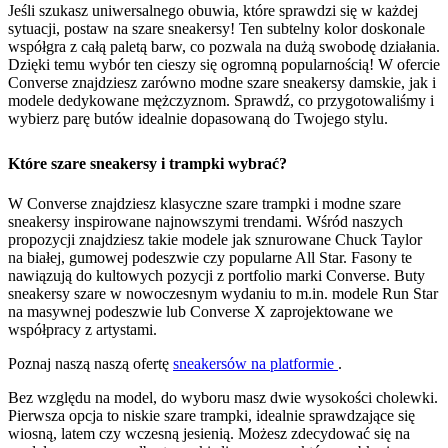
Jeśli szukasz uniwersalnego obuwia, które sprawdzi się w każdej
sytuacji, postaw na szare sneakersy! Ten subtelny kolor doskonale
współgra z całą paletą barw, co pozwala na dużą swobodę działania.
Dzięki temu wybór ten cieszy się ogromną popularnością! W ofercie
Converse znajdziesz zarówno modne szare sneakersy damskie, jak i
modele dedykowane mężczyznom. Sprawdź, co przygotowaliśmy i
wybierz parę butów idealnie dopasowaną do Twojego stylu.
Które szare sneakersy i trampki wybrać?
W Converse znajdziesz klasyczne szare trampki i modne szare
sneakersy inspirowane najnowszymi trendami. Wśród naszych
propozycji znajdziesz takie modele jak sznurowane Chuck Taylor
na białej, gumowej podeszwie czy popularne All Star. Fasony te
nawiązują do kultowych pozycji z portfolio marki Converse. Buty
sneakersy szare w nowoczesnym wydaniu to m.in. modele Run Star
na masywnej podeszwie lub Converse X zaprojektowane we
współpracy z artystami.
Poznaj naszą naszą ofertę
sneakersów na platformie
.
Bez względu na model, do wyboru masz dwie wysokości cholewki.
Pierwsza opcja to niskie szare trampki, idealnie sprawdzające się
wiosną, latem czy wczesną jesienią. Możesz zdecydować się na