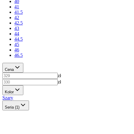
40
41
41.5
42
42.5
43
44
44.5
45
46
46.5
Cena
zł
zł
Kolor
Szary
Seria
(1)