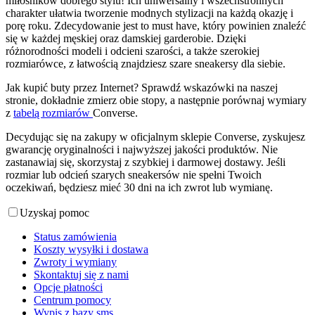
miłośników dobrego stylu! Ich uniwersalny i wszechstronnych
charakter ułatwia tworzenie modnych stylizacji na każdą okazję i
porę roku. Zdecydowanie jest to must have, który powinien znaleźć
się w każdej męskiej oraz damskiej garderobie. Dzięki
różnorodności modeli i odcieni szarości, a także szerokiej
rozmiarówce, z łatwością znajdziesz szare sneakersy dla siebie.
Jak kupić buty przez Internet? Sprawdź wskazówki na naszej
stronie, dokładnie zmierz obie stopy, a następnie porównaj wymiary
z
tabelą rozmiarów
Converse.
Decydując się na zakupy w oficjalnym sklepie Converse, zyskujesz
gwarancję oryginalności i najwyższej jakości produktów. Nie
zastanawiaj się, skorzystaj z szybkiej i darmowej dostawy. Jeśli
rozmiar lub odcień szarych sneakersów nie spełni Twoich
oczekiwań, będziesz mieć 30 dni na ich zwrot lub wymianę.
Uzyskaj pomoc
Status zamówienia
Koszty wysyłki i dostawa
Zwroty i wymiany
Skontaktuj się z nami
Opcje płatności
Centrum pomocy
Wypis z bazy sms