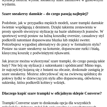
wydaniu.
Szare sneakersy damskie – do czego pasują najlepiej?
Podobnie, jak w przypadku męskich modeli, szare trampki damskie
świetnie współgrają z denimem. Dzięki takiemu zestawieniu w
prosty sposób stworzysz stylizację na bazie ulubionych jeansów. W
sportowej wersji postaw na luźną koszulkę oversize, casualowy styl
podkreśli natomiast dopasowana bluzka lub miękki sweter.
Potrzebujesz wygodnej alternatywy do pracy w formalnym stylu?
Postaw na szare sneakersy na koturnie, dopasowane rurki i białą,
klasyczną koszulę z podwiniętymi rękawami.
Jak jeszcze można wykorzystać szare trampki, do czego pasują takie
buty? Nie bój się stylizacji z sukienkami i spódnicami! Mimo tego,
że najczęściej kojarzą się z butami na obcasie, doskonale zastąpią je
szare sneakersy. Możesz zdecydować się na zwiewną spódnicę do
połowy łydki w dziewczęcym stylu albo dopasowaną, ołówkową
sukienkę, która podkreśli kobiecy wdzięk.
Dlaczego kupić szare trampki w oficjalnym sklepie Converse?
Trampki Converse szare to doskonała opcja dla wszystkich