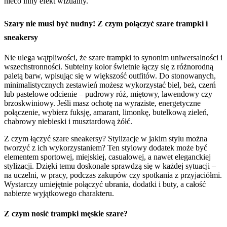
nieco inny efekt wizualny.
Szary nie musi być nudny! Z czym połączyć szare trampki i
sneakersy
Nie ulega wątpliwości, że szare trampki to synonim uniwersalności i
wszechstronności. Subtelny kolor świetnie łączy się z różnorodną
paletą barw, wpisując się w większość outfitów. Do stonowanych,
minimalistycznych zestawień możesz wykorzystać biel, beż, czerń
lub pastelowe odcienie – pudrowy róż, miętowy, lawendowy czy
brzoskwiniowy. Jeśli masz ochotę na wyraziste, energetyczne
połączenie, wybierz fuksję, amarant, limonkę, butelkową zieleń,
chabrowy niebieski i musztardową żółć.
Z czym łączyć szare sneakersy? Stylizacje w jakim stylu można
tworzyć z ich wykorzystaniem? Ten stylowy dodatek może być
elementem sportowej, miejskiej, casualowej, a nawet eleganckiej
stylizacji. Dzięki temu doskonale sprawdzą się w każdej sytuacji –
na uczelni, w pracy, podczas zakupów czy spotkania z przyjaciółmi.
Wystarczy umiejętnie połączyć ubrania, dodatki i buty, a całość
nabierze wyjątkowego charakteru.
Z czym nosić trampki męskie szare?