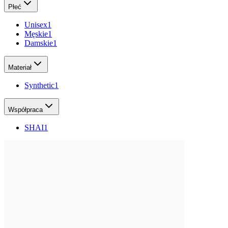
Płeć
Unisex
1
Męskie
1
Damskie
1
Materiał
Synthetic
1
Współpraca
SHAI
1