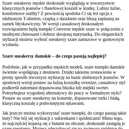
Szare sneakersy męskie doskonale wyglądają w towarzystwie
klasycznych jeansów i flanelowej koszuli w kratkę. Lubisz luźne,
komfortowe outfity? Z pewnością spodoba Ci się też opcja z
ulubionym T-shirtem, czapką z daszkiem oraz bluzą zapinaną na
zamek błyskawiczny. W wersji casualowej doskonałym
rozwiązaniem będą trampki Converse męskie szare w połączeniu z
modnymi chinosami i dobrze skrojoną marynarką. Do eleganckich
stylizacji możesz wybrać sneakersy szare zamszowe w gustownym
wydaniu.
Szare sneakersy damskie – do czego pasują najlepiej?
Podobnie, jak w przypadku męskich modeli, szare trampki damskie
świetnie współgrają z denimem. Dzięki takiemu zestawieniu w
prosty sposób stworzysz stylizację na bazie ulubionych jeansów. W
sportowej wersji postaw na luźną koszulkę oversize, casualowy styl
podkreśli natomiast dopasowana bluzka lub miękki sweter.
Potrzebujesz wygodnej alternatywy do pracy w formalnym stylu?
Postaw na szare sneakersy na koturnie, dopasowane rurki i białą,
klasyczną koszulę z podwiniętymi rękawami.
Jak jeszcze można wykorzystać szare trampki, do czego pasują takie
buty? Nie bój się stylizacji z sukienkami i spódnicami! Mimo tego,
że najczęściej kojarzą się z butami na obcasie, doskonale zastąpią je
szare sneakersy. Możesz zdecydować się na zwiewną spódnicę do