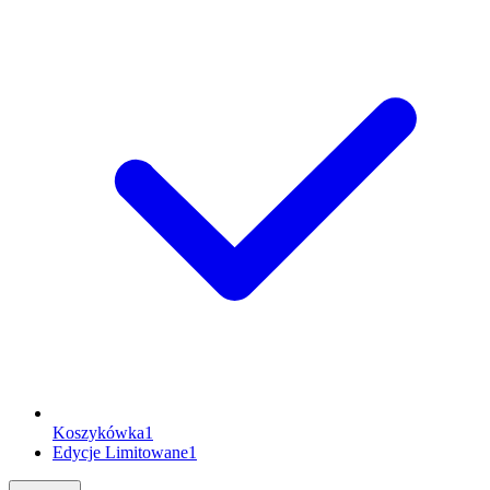
Koszykówka
1
Edycje Limitowane
1