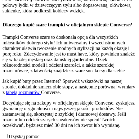
połowy łydki w dziewczęcym stylu albo dopasowaną, ołówkową
sukienkę, która podkreśli kobiecy wdzięk.
Dlaczego kupić szare trampki w oficjalnym sklepie Converse?
Trampki Converse szare to doskonała opcja dla wszystkich
miłośników dobrego stylu! Ich uniwersalny i wszechstronnych
charakter ułatwia tworzenie modnych stylizacji na każdą okazję i
porę roku. Zdecydowanie jest to must have, który powinien znaleźć
się w każdej męskiej oraz damskiej garderobie. Dzięki
różnorodności modeli i odcieni szarości, a także szerokiej
rozmiarówce, z łatwością znajdziesz szare sneakersy dla siebie.
Jak kupić buty przez Internet? Sprawdź wskazówki na naszej
stronie, dokładnie zmierz obie stopy, a następnie porównaj wymiary
z
tabelą rozmiarów
Converse.
Decydując się na zakupy w oficjalnym sklepie Converse, zyskujesz
gwarancję oryginalności i najwyższej jakości produktów. Nie
zastanawiaj się, skorzystaj z szybkiej i darmowej dostawy. Jeśli
rozmiar lub odcień szarych sneakersów nie spełni Twoich
oczekiwań, będziesz mieć 30 dni na ich zwrot lub wymianę.
Uzyskaj pomoc