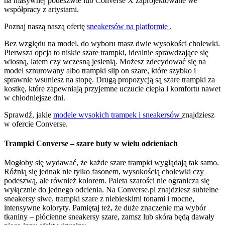
na masywnej podeszwie lub Converse X zaprojektowane we
współpracy z artystami.
Poznaj naszą naszą ofertę
sneakersów na platformie
.
Bez względu na model, do wyboru masz dwie wysokości cholewki.
Pierwsza opcja to niskie szare trampki, idealnie sprawdzające się
wiosną, latem czy wczesną jesienią. Możesz zdecydować się na
model sznurowany albo trampki slip on szare, które szybko i
sprawnie wsuniesz na stopę. Drugą propozycją są szare trampki za
kostkę, które zapewniają przyjemne uczucie ciepła i komfortu nawet
w chłodniejsze dni.
Sprawdź, jakie
modele wysokich trampek i sneakersów
znajdziesz
w ofercie Converse.
Trampki Converse – szare buty w wielu odcieniach
Mogłoby się wydawać, że każde szare trampki wyglądają tak samo.
Różnią się jednak nie tylko fasonem, wysokością cholewki czy
podeszwą, ale również kolorem. Paleta szarości nie ogranicza się
wyłącznie do jednego odcienia. Na Converse.pl znajdziesz subtelne
sneakersy siwe, trampki szare z niebieskimi tonami i mocne,
intensywne koloryty. Pamiętaj też, że duże znaczenie ma wybór
tkaniny – płócienne sneakersy szare, zamsz lub skóra będą dawały