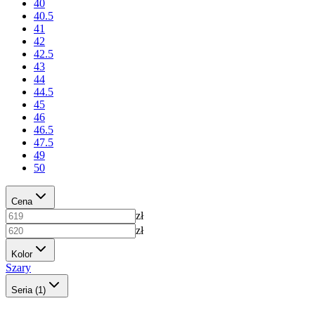
40
40.5
41
42
42.5
43
44
44.5
45
46
46.5
47.5
49
50
Cena
zł
zł
Kolor
Szary
Seria
(1)