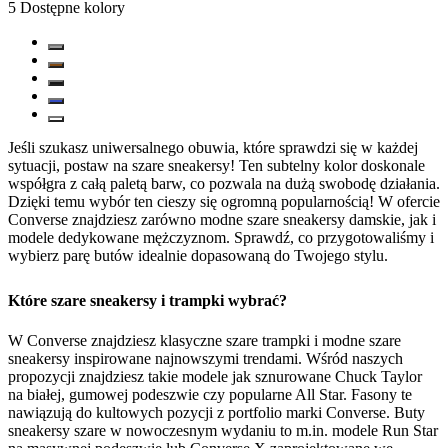
5
Dostępne kolory
Jeśli szukasz uniwersalnego obuwia, które sprawdzi się w każdej
sytuacji, postaw na szare sneakersy! Ten subtelny kolor doskonale
współgra z całą paletą barw, co pozwala na dużą swobodę działania.
Dzięki temu wybór ten cieszy się ogromną popularnością! W ofercie
Converse znajdziesz zarówno modne szare sneakersy damskie, jak i
modele dedykowane mężczyznom. Sprawdź, co przygotowaliśmy i
wybierz parę butów idealnie dopasowaną do Twojego stylu.
Które szare sneakersy i trampki wybrać?
W Converse znajdziesz klasyczne szare trampki i modne szare
sneakersy inspirowane najnowszymi trendami. Wśród naszych
propozycji znajdziesz takie modele jak sznurowane Chuck Taylor
na białej, gumowej podeszwie czy popularne All Star. Fasony te
nawiązują do kultowych pozycji z portfolio marki Converse. Buty
sneakersy szare w nowoczesnym wydaniu to m.in. modele Run Star