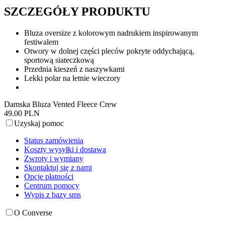
SZCZEGÓŁY PRODUKTU
Bluza oversize z kolorowym nadrukiem inspirowanym
festiwalem
Otwory w dolnej części pleców pokryte oddychającą,
sportową siateczkową
Przednia kieszeń z naszywkami
Lekki polar na letnie wieczory
Damska Bluza Vented Fleece Crew
49.00 PLN
Uzyskaj pomoc
Status zamówienia
Koszty wysyłki i dostawa
Zwroty i wymiany
Skontaktuj się z nami
Opcje płatności
Centrum pomocy
Wypis z bazy sms
O Converse