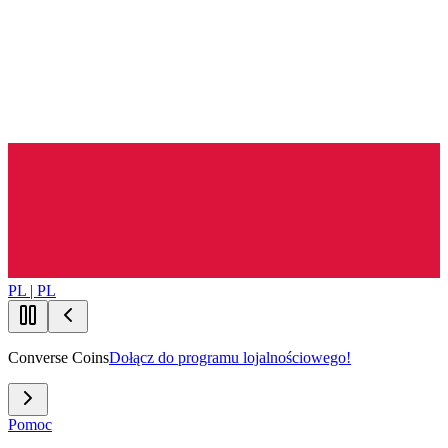
PL | PL
Converse Coins
Dołącz do programu lojalnościowego!
Pomoc