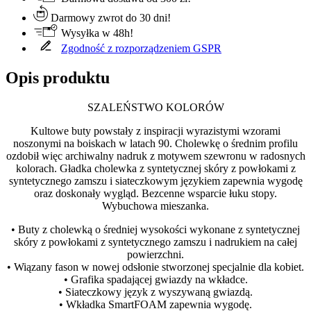
Darmowy zwrot do 30 dni!
Wysyłka w 48h!
Zgodność z rozporządzeniem GSPR
Opis produktu
SZALEŃSTWO KOLORÓW
Kultowe buty powstały z inspiracji wyrazistymi wzorami
noszonymi na boiskach w latach 90. Cholewkę o średnim profilu
ozdobił więc archiwalny nadruk z motywem szewronu w radosnych
kolorach. Gładka cholewka z syntetycznej skóry z powłokami z
syntetycznego zamszu i siateczkowym językiem zapewnia wygodę
oraz doskonały wygląd. Bezcenne wsparcie łuku stopy.
Wybuchowa mieszanka.
• Buty z cholewką o średniej wysokości wykonane z syntetycznej
skóry z powłokami z syntetycznego zamszu i nadrukiem na całej
powierzchni.
• Wiązany fason w nowej odsłonie stworzonej specjalnie dla kobiet.
• Grafika spadającej gwiazdy na wkładce.
• Siateczkowy język z wyszywaną gwiazdą.
• Wkładka SmartFOAM zapewnia wygodę.