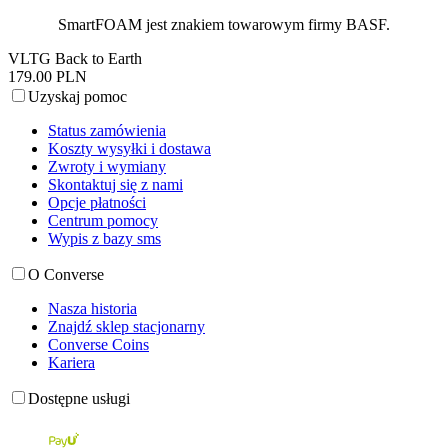
SmartFOAM jest znakiem towarowym firmy BASF.
VLTG Back to Earth
179.00 PLN
Uzyskaj pomoc
Status zamówienia
Koszty wysyłki i dostawa
Zwroty i wymiany
Skontaktuj się z nami
Opcje płatności
Centrum pomocy
Wypis z bazy sms
O Converse
Nasza historia
Znajdź sklep stacjonarny
Converse Coins
Kariera
Dostępne usługi