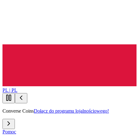
PL | PL
Converse Coins
Dołącz do programu lojalnościowego!
Pomoc