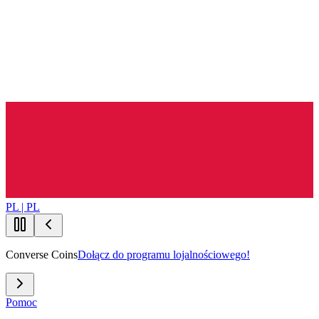
PL | PL
Converse Coins
Dołącz do programu lojalnościowego!
Pomoc