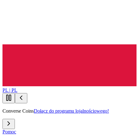
PL | PL
Converse Coins
Dołącz do programu lojalnościowego!
Pomoc