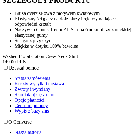
SZCZEGÓŁY PRODUKTU
Bluza oversize'owa z motywem kwiatowym
Elastyczny ściągacz na dole bluzy i rękawy nadające
odpowiedni kształt
Naszywka Chuck Taylor All Star na środku bluzy z miękkiej i
elastycznej gumy
Ściągacz przy szyi
Miękka w dotyku 100% bawełna
Washed Floral Cotton Crew Neck Shirt
149.00 PLN
Uzyskaj pomoc
Status zamówienia
Koszty wysyłki i dostawa
Zwroty i wymiany
Skontaktuj się z nami
Opcje płatności
Centrum pomocy
Wypis z bazy sms
O Converse
Nasza historia