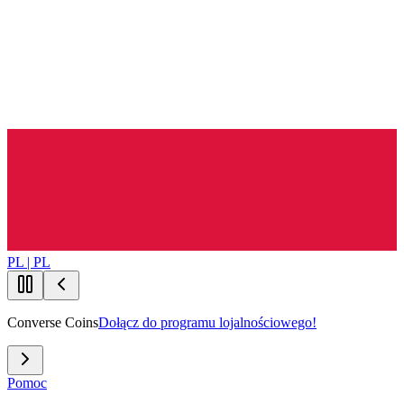
PL | PL
Converse Coins
Dołącz do programu lojalnościowego!
Pomoc