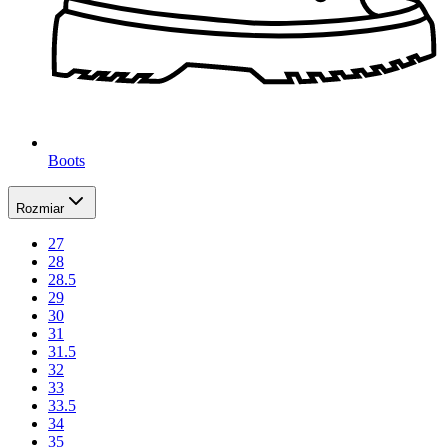
Boots
Rozmiar
27
28
28.5
29
30
31
31.5
32
33
33.5
34
35