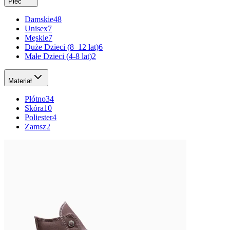
Płeć
Damskie
48
Unisex
7
Męskie
7
Duże Dzieci (8–12 lat)
6
Małe Dzieci (4-8 lat)
2
Materiał
Płótno
34
Skóra
10
Poliester
4
Zamsz
2