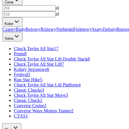
Cena
zł
zł
Kolor
Czarny
Biały
Beżowy
Różowy
Niebieski
Fioletowy
Szary
Zielony
Brązo
Seria
Chuck Taylor All Star
17
Prints
8
Chuck Taylor All Star Lift Double Stack
8
Chuck Taylor All Star Lift
7
Kolory Sezonowe
6
Festival
5
Run Star Hike
5
Chuck Taylor All Star Lift Platform
4
Classic Chucks
3
Chuck Taylor All Star Move
3
Classic Chuck
2
Converse Cruise
2
Converse Wave Motion Trainer
2
CTAS
1