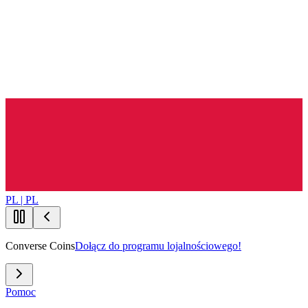
PL | PL
Converse Coins
Dołącz do programu lojalnościowego!
Pomoc