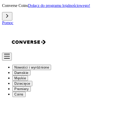
Converse Coins
Dołącz do programu lojalnościowego!
Pomoc
Nowości i wyróżnione
Damskie
Męskie
Dziecięce
Premiery
Coins