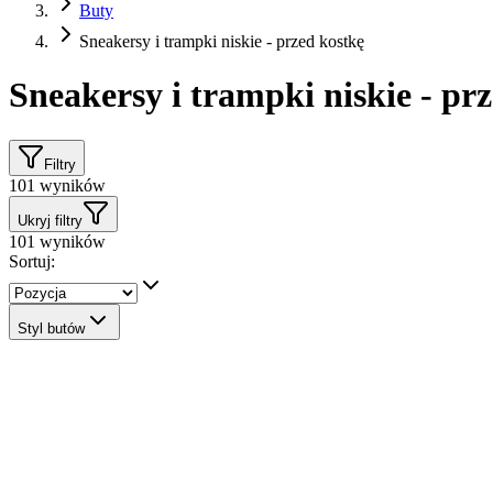
Buty
Sneakersy i trampki niskie - przed kostkę
Sneakersy i trampki niskie - pr
Filtry
101
wyników
Ukryj filtry
101
wyników
Sortuj:
Styl butów