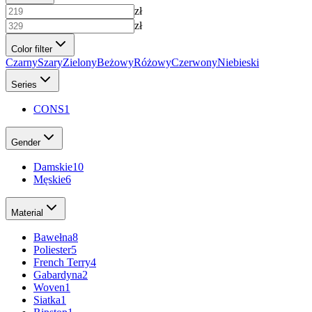
zł
zł
Color filter
Czarny
Szary
Zielony
Beżowy
Różowy
Czerwony
Niebieski
Series
CONS
1
Gender
Damskie
10
Męskie
6
Material
Bawełna
8
Poliester
5
French Terry
4
Gabardyna
2
Woven
1
Siatka
1