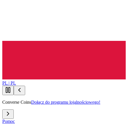
PL | PL
Converse Coins
Dołącz do programu lojalnościowego!
Pomoc