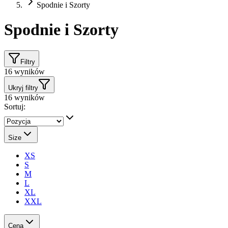
Spodnie i Szorty
Spodnie i Szorty
Filtry
16
wyników
Ukryj filtry
16
wyników
Sortuj:
Size
XS
S
M
L
XL
XXL
Cena