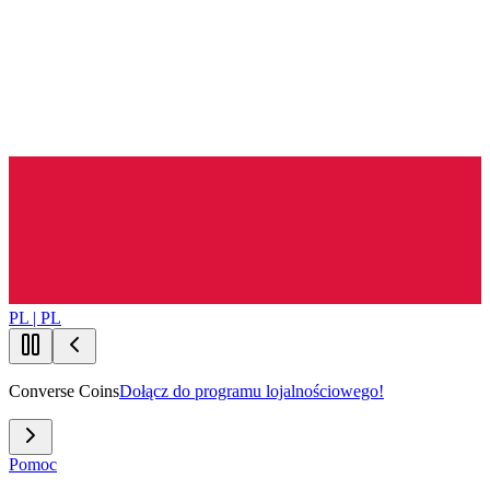
PL | PL
Converse Coins
Dołącz do programu lojalnościowego!
Pomoc