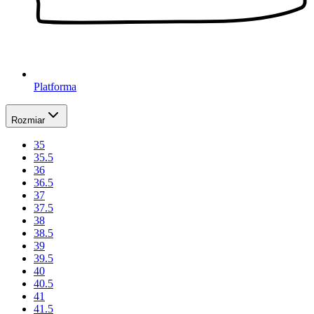
Platforma
Rozmiar
35
35.5
36
36.5
37
37.5
38
38.5
39
39.5
40
40.5
41
41.5