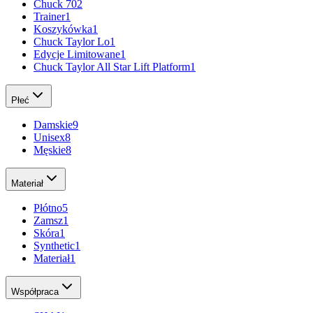
Chuck 70
2
Trainer
1
Koszykówka
1
Chuck Taylor Lo
1
Edycje Limitowane
1
Chuck Taylor All Star Lift Platform
1
Płeć
Damskie
9
Unisex
8
Męskie
8
Materiał
Płótno
5
Zamsz
1
Skóra
1
Synthetic
1
Materiał
1
Współpraca