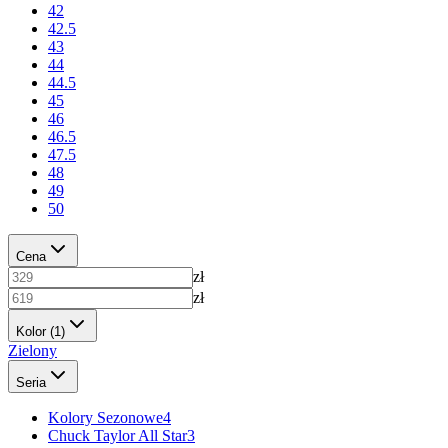
42
42.5
43
44
44.5
45
46
46.5
47.5
48
49
50
Cena
zł
zł
Kolor
(1)
Zielony
Seria
Kolory Sezonowe
4
Chuck Taylor All Star
3