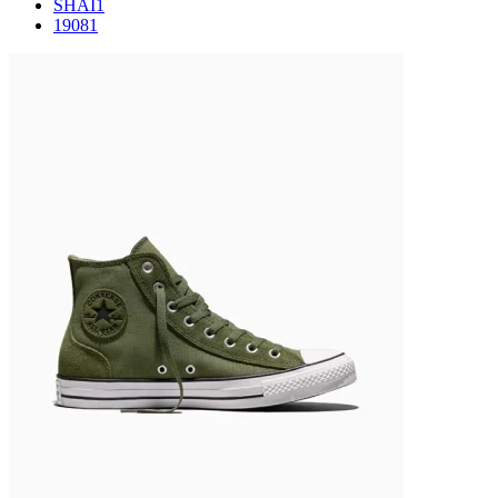
SHAI
1
1908
1