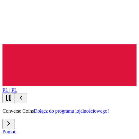
PL | PL
Converse Coins
Dołącz do programu lojalnościowego!
Pomoc