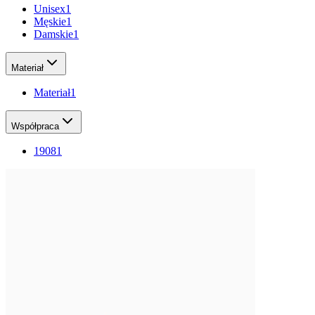
Unisex
1
Męskie
1
Damskie
1
Materiał
Materiał
1
Współpraca
1908
1