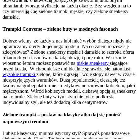
oczekiwania. Z łatwością połączysz je ze swoimi ulubionymi
ubraniami, tworząc stylizacje na każdą okazję. Bez względu na to
czy interesują Cię zielone trampki męskie, czy zielone sneakersy
damskie.
Trampki Converse – zielone buty w modnych fasonach
Dobrze wiemy, że każdy z nas lubi mieć wybór, dlatego nigdy nie
ograniczamy oferty do jednego modelu! Na co zatem możesz się
zdecydować? Zielone sneakersy męskie i damskie to szeroka oferta
różnorodnych fasonów na każdą okazję i porę roku. W sezonie
wiosenno-letnim możesz postawić na
niskie sneakersy
sięgające
przed kostkę. W chłodniejsze dni idealnie sprawdzą się natomiast
wysokie trampki
zielone, które ogrzeją Twoje stopy nawet w czasie
niesprzyjających warunków. Dużą popularnością cieszą się też
fasony na grubej platformie – dedykowane zarówno kobietom, jak i
mężczyznom. Wśród kobiecych modeli, ciekawą opcją są sneakersy
na koturnie. Zielone buty w tym stylu nie tylko podkreślą
indywidualny styl, ale też dodadzą kilka centymetrów.
Zielone trampki – postaw na klasykę albo daj się ponieść
najnowszym trendom
Lubisz klasyczny, minimalistyczny styl? Sprawdź ponadczasowe
zielone trampki Chuck Taylor z gumową podeszwą w starym,