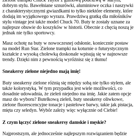
dobrym stylu. Bawełniane sznurówki, aluminiowe oczka i naszywki
z charakterystycznymi gwiazdkami to tylko niektóre elementy, które
dodają im wyjątkowego wyrazu. Prawdziwą gratką dla miłośników
stylu vintage jest także model Chuck 70. Buty te zostały uznane za
najlepsze obuwie do koszyków w historii. Obecnie z chęcią noszą je
jednak nie tylko sportowcy.
Masz ochotę na buty w nowoczesnej odsłonie, koniecznie postaw
na model Run Star. Zielone trampki na koturnie o futurystycznym
kształcie z wysoką cholewką doskonale wpisują się w najnowsze
trendy. Dzięki nim z pewnością wyróżnisz się z tłumu!
Sneakersy zielone niejedno mają imię!
Buty sneakersy zielone różnią się między sobą nie tylko stylem, ale
także kolorystyką. W tym przypadku jest wiele możliwości, co
dosadnie udowadnia, że zieleń niejedno ma imię. Jakie zatem opcje
masz do wyboru? Butelkową zieleń, buty sneakersy oliwkowe,
zielone fluorescencyjne tonacje i pastelowe barwy, takie jak pistacja,
mięta czy seledyn. Wybór zależy więc wyłącznie od Ciebie!
Z czym łączyć zielone sneakersy damskie i męskie?
Najprostszym, ale jednocześnie najlepszym rozwiązaniem będzie