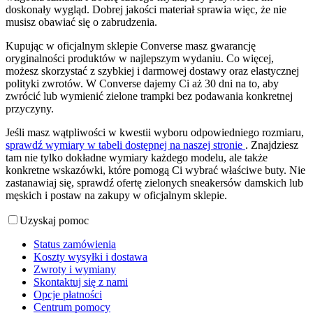
doskonały wygląd. Dobrej jakości materiał sprawia więc, że nie
musisz obawiać się o zabrudzenia.
Kupując w oficjalnym sklepie Converse masz gwarancję
oryginalności produktów w najlepszym wydaniu. Co więcej,
możesz skorzystać z szybkiej i darmowej dostawy oraz elastycznej
polityki zwrotów. W Converse dajemy Ci aż 30 dni na to, aby
zwrócić lub wymienić zielone trampki bez podawania konkretnej
przyczyny.
Jeśli masz wątpliwości w kwestii wyboru odpowiedniego rozmiaru,
sprawdź wymiary w tabeli dostępnej na naszej stronie
. Znajdziesz
tam nie tylko dokładne wymiary każdego modelu, ale także
konkretne wskazówki, które pomogą Ci wybrać właściwe buty. Nie
zastanawiaj się, sprawdź ofertę zielonych sneakersów damskich lub
męskich i postaw na zakupy w oficjalnym sklepie.
Uzyskaj pomoc
Status zamówienia
Koszty wysyłki i dostawa
Zwroty i wymiany
Skontaktuj się z nami
Opcje płatności
Centrum pomocy