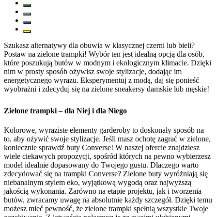
Szukasz alternatywy dla obuwia w klasycznej czerni lub bieli?
Postaw na zielone trampki! Wybór ten jest idealną opcją dla osób,
które poszukują butów w modnym i ekologicznym klimacie. Dzięki
nim w prosty sposób ożywisz swoje stylizacje, dodając im
energetycznego wyrazu. Eksperymentuj z modą, daj się ponieść
wyobraźni i zdecyduj się na zielone sneakersy damskie lub męskie!
Zielone trampki – dla Niej i dla Niego
Kolorowe, wyraziste elementy garderoby to doskonały sposób na
to, aby ożywić swoje stylizacje. Jeśli masz ochotę zagrać w zielone,
koniecznie sprawdź buty Converse! W naszej ofercie znajdziesz
wiele ciekawych propozycji, spośród których na pewno wybierzesz
model idealnie dopasowany do Twojego gustu. Dlaczego warto
zdecydować się na trampki Converse? Zielone buty wyróżniają się
niebanalnym stylem eko, wyjątkową wygodą oraz najwyższą
jakością wykonania. Zarówno na etapie projektu, jak i tworzenia
butów, zwracamy uwagę na absolutnie każdy szczegół. Dzięki temu
możesz mieć pewność, że zielone trampki spełnią wszystkie Twoje