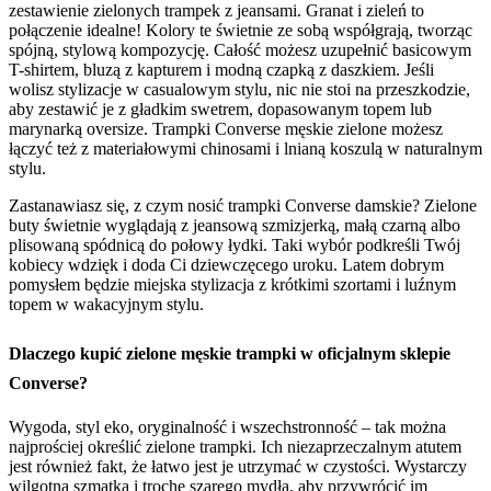
zestawienie zielonych trampek z jeansami. Granat i zieleń to
połączenie idealne! Kolory te świetnie ze sobą współgrają, tworząc
spójną, stylową kompozycję. Całość możesz uzupełnić basicowym
T-shirtem, bluzą z kapturem i modną czapką z daszkiem. Jeśli
wolisz stylizacje w casualowym stylu, nic nie stoi na przeszkodzie,
aby zestawić je z gładkim swetrem, dopasowanym topem lub
marynarką oversize. Trampki Converse męskie zielone możesz
łączyć też z materiałowymi chinosami i lnianą koszulą w naturalnym
stylu.
Zastanawiasz się, z czym nosić trampki Converse damskie? Zielone
buty świetnie wyglądają z jeansową szmizjerką, małą czarną albo
plisowaną spódnicą do połowy łydki. Taki wybór podkreśli Twój
kobiecy wdzięk i doda Ci dziewczęcego uroku. Latem dobrym
pomysłem będzie miejska stylizacja z krótkimi szortami i luźnym
topem w wakacyjnym stylu.
Dlaczego kupić zielone męskie trampki w oficjalnym sklepie
Converse?
Wygoda, styl eko, oryginalność i wszechstronność – tak można
najprościej określić zielone trampki. Ich niezaprzeczalnym atutem
jest również fakt, że łatwo jest je utrzymać w czystości. Wystarczy
wilgotna szmatka i trochę szarego mydła, aby przywrócić im