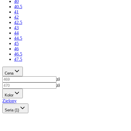
40
40.5
41
42
42.5
43
44
44.5
45
46
46.5
47.5
Cena
zł
zł
Kolor
Zielony
Seria
(1)