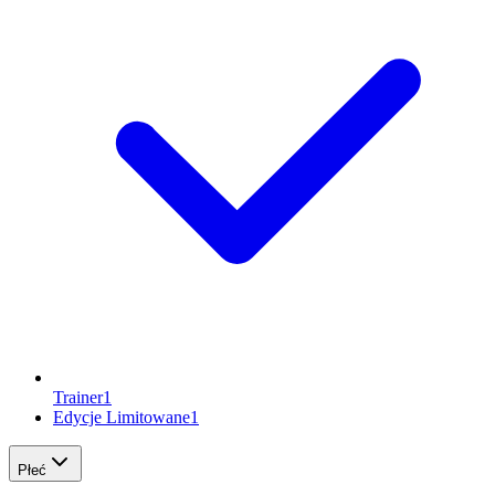
Trainer
1
Edycje Limitowane
1
Płeć