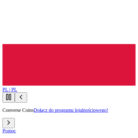
PL | PL
Converse Coins
Dołącz do programu lojalnościowego!
Pomoc