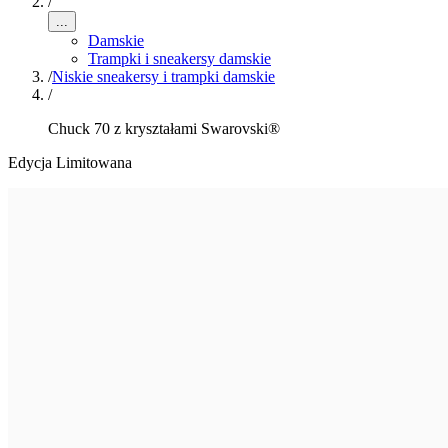
/
...
Damskie
Trampki i sneakersy damskie
/
Niskie sneakersy i trampki damskie
/
Chuck 70 z kryształami Swarovski®
Edycja Limitowana