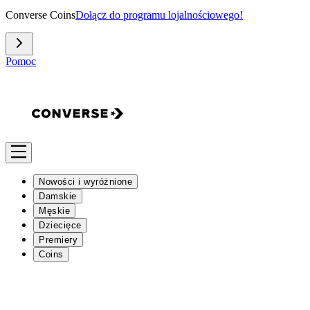
Converse Coins
Dołącz do programu lojalnościowego!
Pomoc
Nowości i wyróżnione
Damskie
Męskie
Dziecięce
Premiery
Coins