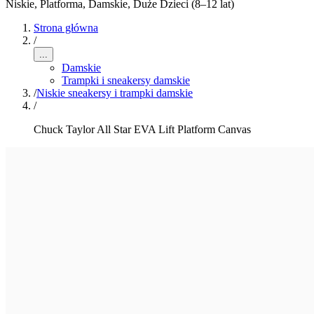
Niskie, Platforma
,
Damskie, Duże Dzieci (8–12 lat)
Strona główna
/
...
Damskie
Trampki i sneakersy damskie
/
Niskie sneakersy i trampki damskie
/
Chuck Taylor All Star EVA Lift Platform Canvas