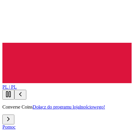
PL | PL
Converse Coins
Dołącz do programu lojalnościowego!
Pomoc