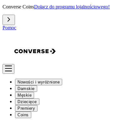
Converse Coins
Dołącz do programu lojalnościowego!
Pomoc
Nowości i wyróżnione
Damskie
Męskie
Dziecięce
Premiery
Coins