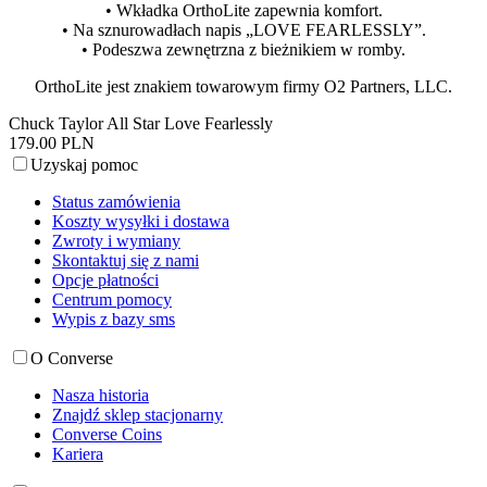
• Wkładka OrthoLite zapewnia komfort.
• Na sznurowadłach napis „LOVE FEARLESSLY”.
• Podeszwa zewnętrzna z bieżnikiem w romby.
OrthoLite jest znakiem towarowym firmy O2 Partners, LLC.
Chuck Taylor All Star Love Fearlessly
179.00 PLN
Uzyskaj pomoc
Status zamówienia
Koszty wysyłki i dostawa
Zwroty i wymiany
Skontaktuj się z nami
Opcje płatności
Centrum pomocy
Wypis z bazy sms
O Converse
Nasza historia
Znajdź sklep stacjonarny
Converse Coins
Kariera