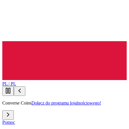
PL | PL
Converse Coins
Dołącz do programu lojalnościowego!
Pomoc