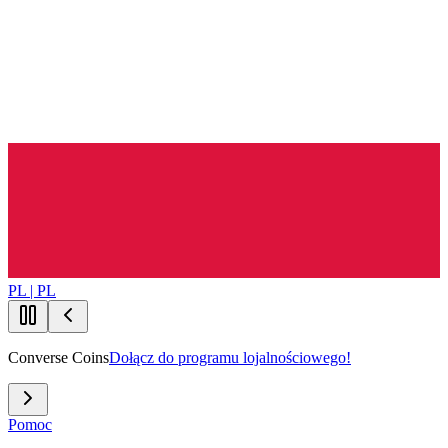
PL | PL
Converse Coins
Dołącz do programu lojalnościowego!
Pomoc