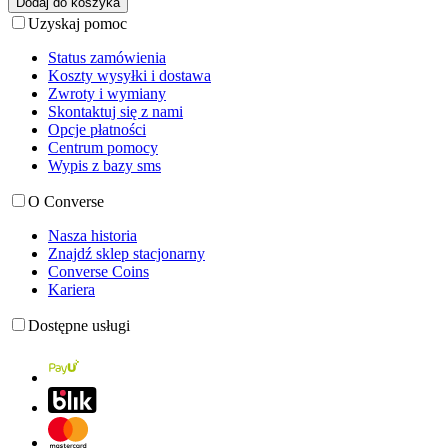
Dodaj do koszyka
Uzyskaj pomoc
Status zamówienia
Koszty wysyłki i dostawa
Zwroty i wymiany
Skontaktuj się z nami
Opcje płatności
Centrum pomocy
Wypis z bazy sms
O Converse
Nasza historia
Znajdź sklep stacjonarny
Converse Coins
Kariera
Dostępne usługi