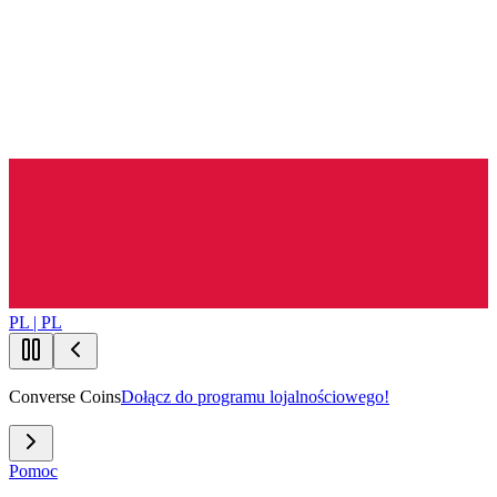
PL | PL
Converse Coins
Dołącz do programu lojalnościowego!
Pomoc