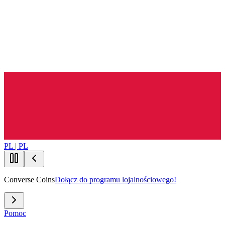
PL | PL
Converse Coins
Dołącz do programu lojalnościowego!
Pomoc