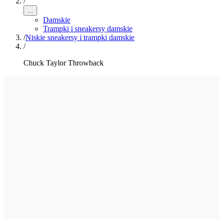
/
...
Damskie
Trampki i sneakersy damskie
/
Niskie sneakersy i trampki damskie
/
Chuck Taylor Throwback