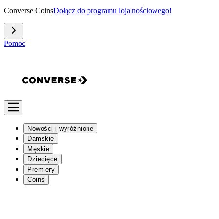
Converse Coins
Dołącz do programu lojalnościowego!
Pomoc
Nowości i wyróżnione
Damskie
Męskie
Dziecięce
Premiery
Coins