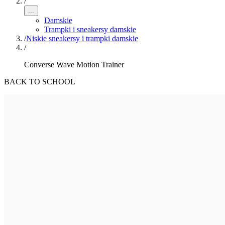
/
...
Damskie
Trampki i sneakersy damskie
/
Niskie sneakersy i trampki damskie
/
Converse Wave Motion Trainer
BACK TO SCHOOL