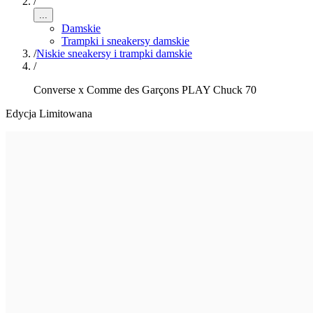
/
...
Damskie
Trampki i sneakersy damskie
/
Niskie sneakersy i trampki damskie
/
Converse x Comme des Garçons PLAY Chuck 70
Edycja Limitowana