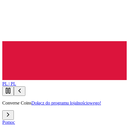
PL | PL
Converse Coins
Dołącz do programu lojalnościowego!
Pomoc