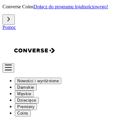
Converse Coins
Dołącz do programu lojalnościowego!
Pomoc
Nowości i wyróżnione
Damskie
Męskie
Dziecięce
Premiery
Coins