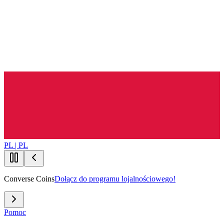
PL | PL
Converse Coins
Dołącz do programu lojalnościowego!
Pomoc