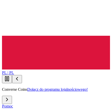
PL | PL
Converse Coins
Dołącz do programu lojalnościowego!
Pomoc